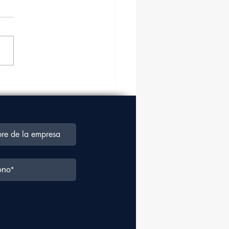
a aérea crecerá en un
% en los próximos
ro años