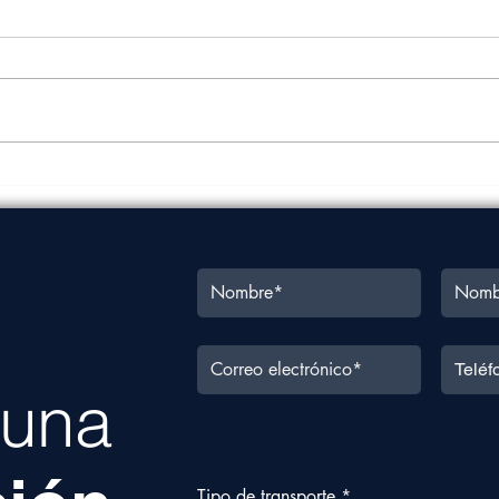
Costo de transporte
Carg
marítimo en México podría
4.32
subir hasta un 100% este
cuat
año
a una
Tipo de transporte
*