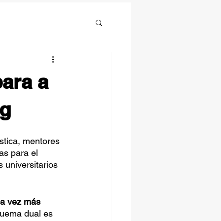
ara a
ng
ística, mentores 
as para el 
 universitarios 
da vez más 
quema dual es 