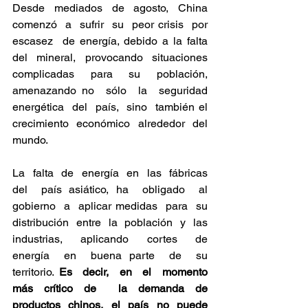
Desde  mediados  de  agosto,  China  
comenzó  a  sufrir  su  peor crisis  por 
escasez  de energía, debido a la falta 
del mineral, provocando situaciones 
complicadas para su población, 
amenazando no  sólo  la  seguridad 
energética  del  país,  sino  también el 
crecimiento económico alrededor del 
mundo.
La  falta  de  energía  en  las  fábricas  
del  país asiático, ha  obligado  al  
gobierno  a  aplicar medidas  para  su  
distribución  entre  la  población  y  las  
industrias,  aplicando  cortes  de 
energía  en  buena parte  de  su  
territorio. 
Es  decir,  en  el  momento  
más crítico de  la demanda de 
productos chinos, el país no puede 