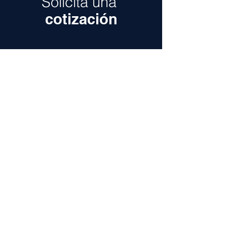
Solicita una
cotización
Tipo de transporte
*
Agencia Aduanal
Terrestre
Marítimo
Aéreo