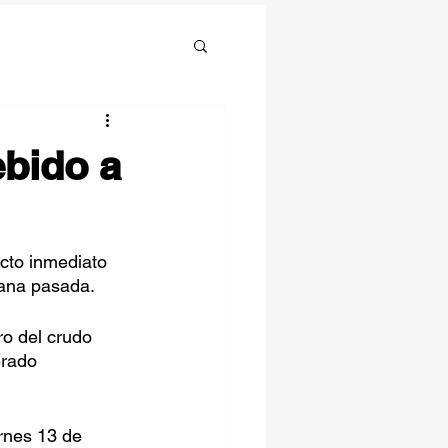
ebido a
acto inmediato 
mana pasada.
ro del crudo 
erado 
ernes 13 de 