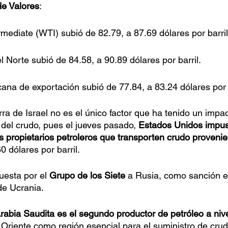
de Valores
:
mediate (WTI) subió de 82.79, a 87.69 dólares por barril
l Norte subió de 84.58, a 90.89 dólares por barril.
na de exportación subió de 77.84, a 83.24 dólares por b
ra de Israel no es el único factor que ha tenido un impac
o del crudo, pues el jueves pasado, 
Estados Unidos impus
s propietarios petroleros que transporten crudo proveni
 dólares por barril.
esta por el 
Grupo de los Siete
 a Rusia, como sanción e
de Ucrania. 
rabia Saudita es el segundo productor de petróleo a niv
 Oriente como región esencial para el suministro de crud