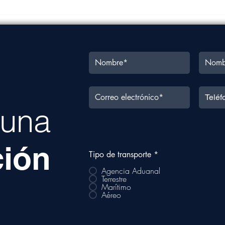
Costo de transporte
Carg
marítimo en México podría
4.32
subir hasta un 100% este
cuat
año
a una
ción
Tipo de transporte
*
Agencia Aduanal
Terrestre
Marítimo
Aéreo