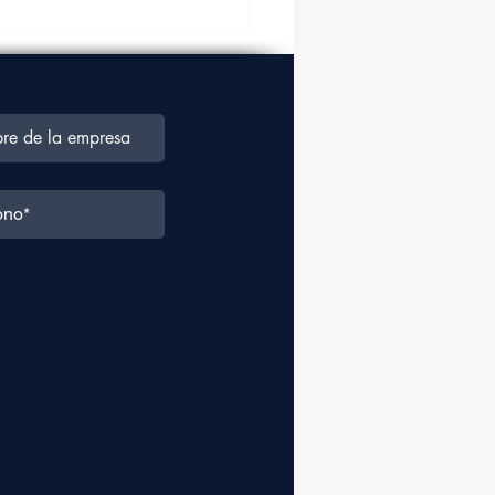
a aérea crecerá en un
% en los próximos
ro años