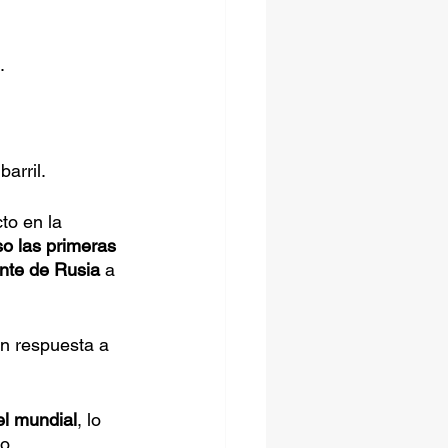
.
arril.
to en la 
o las primeras 
ente de Rusia
 a 
n respuesta a 
el mundial
, lo 
o.