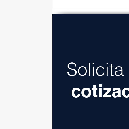
Carretera La Gloria-
Colombia generará más
ingresos para Nuevo León
Solicit
cotiza