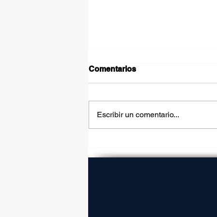
Comentarios
Escribir un comentario...
Carretera La Gloria-
Colombia generará más
ingresos para Nuevo León