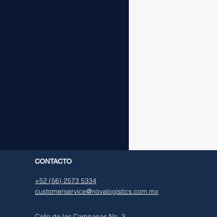
CONTACTO
+52 (56) 2573 5334
customerservice@novalogistics.com.mx
Cello de las Campanas No. 3