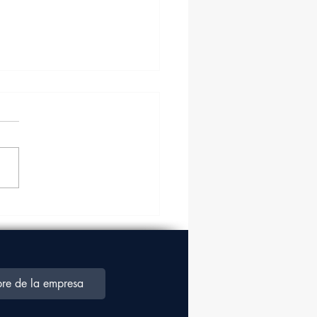
a aérea crecerá en un
% en los próximos
ro años