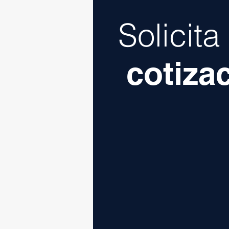
Solicit
cotiza