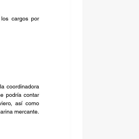
los cargos por 
a coordinadora 
 podría contar 
iero, así como 
fomentar el cabotaje, el Transporte Marítimo de Corta Distancia y activar la marina mercante.  