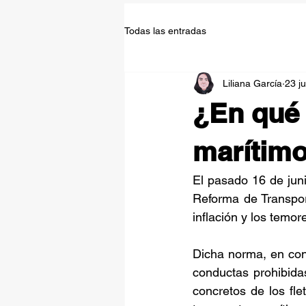
Todas las entradas
Liliana García
23 j
¿En qué 
marítim
El pasado 16 de juni
Reforma de Transport
inflación y los temor
Dicha norma, en conc
conductas prohibida
concretos de los fle