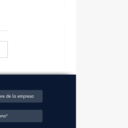
a aérea crecerá en un
% en los próximos
ro años