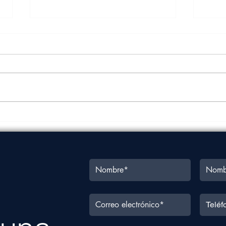
Costo de transporte
Carg
marítimo en México podría
4.32
subir hasta un 100% este
cuat
año