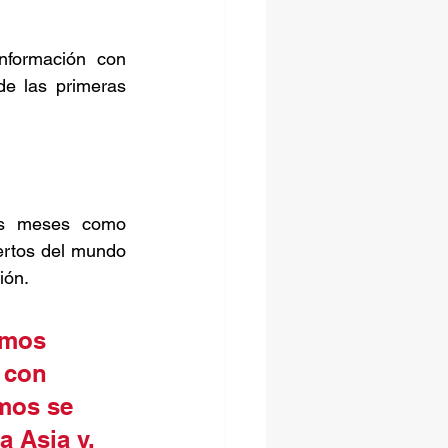
nformación con 
de las primeras 
os meses como 
rtos del mundo 
ón.  
imos 
 con 
mos se 
 Asia y, 