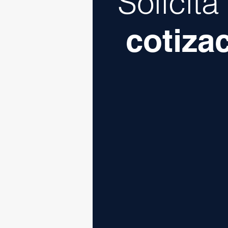
Solicit
cotiza