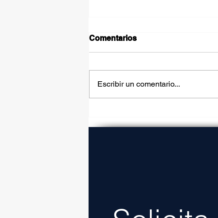
Comentarios
Escribir un comentario...
Carretera La Gloria-
Colombia generará más
ingresos para Nuevo León