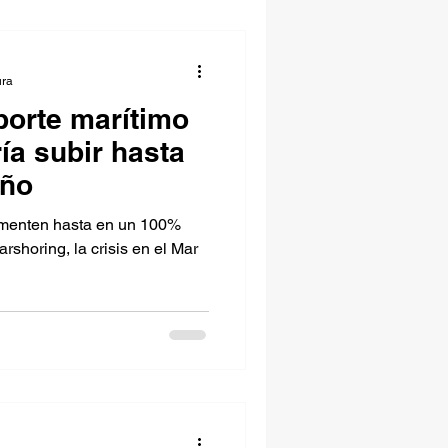
ura
porte marítimo
ía subir hasta
año
umenten hasta en un 100%
rshoring, la crisis en el Mar