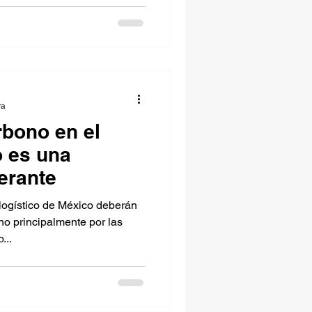
ra
rbono en el
o es una
erante
logístico de México deberán
no principalmente por las
...