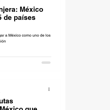
a
njera: México
5 de países
gar a México como uno de los
sión
a
utas
n México que