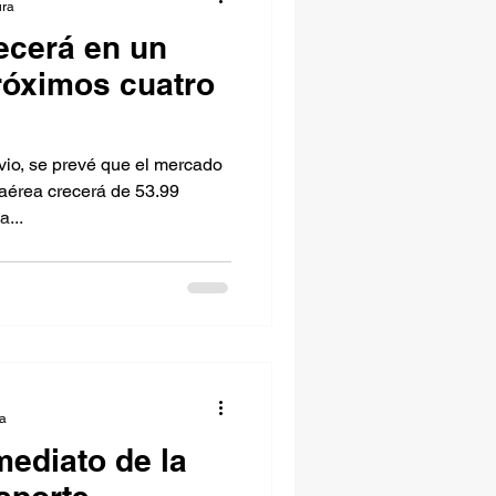
ura
ecerá en un
róximos cuatro
io, se prevé que el mercado
 aérea crecerá de 53.99
...
ra
nmediato de la