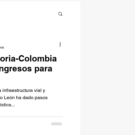
ura
loria-Colombia
ngresos para
infraestructura vial y
vo León ha dado pasos
stica...