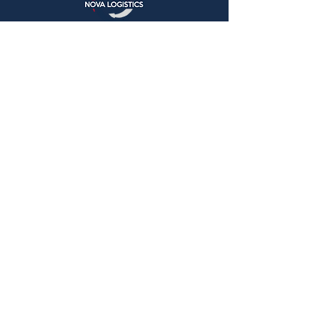
Solicita una
cotización
Tipo de transporte
*
Agencia Aduanal
Terrestre
Marítimo