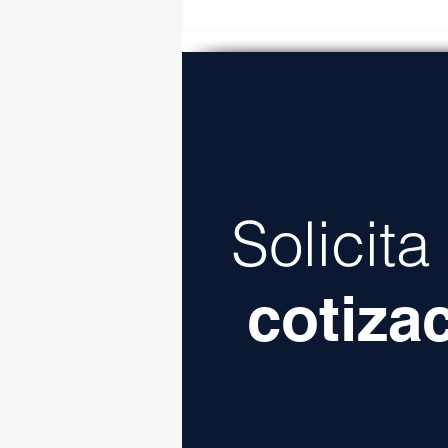
Carretera La Gloria-
Colombia generará más
ingresos para Nuevo León
Solicit
cotiza