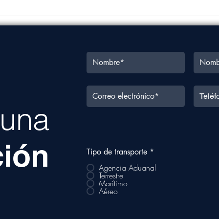
Costo de transporte
Carg
marítimo en México podría
4.32
subir hasta un 100% este
cuat
año
a una
ción
Tipo de transporte
*
Agencia Aduanal
Terrestre
Marítimo
Aéreo