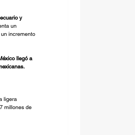
ecuario y 
enta un 
 un incremento 
éxico llegó a 
mexicanas. 
 ligera 
7 millones de 