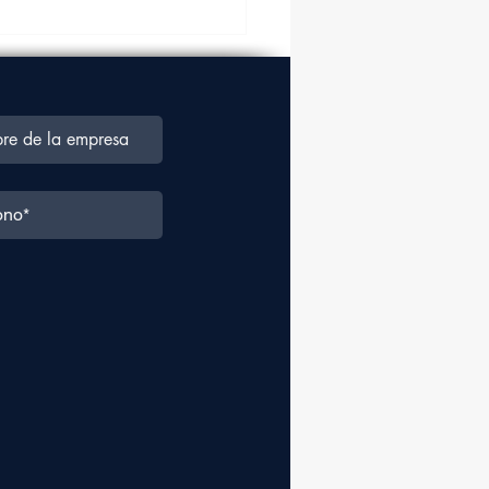
a aérea crecerá en un
% en los próximos
ro años