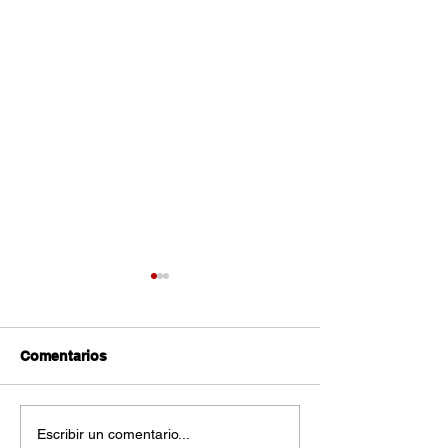
Comentarios
Costo de transporte
Carga aérea cr
Escribir un comentario...